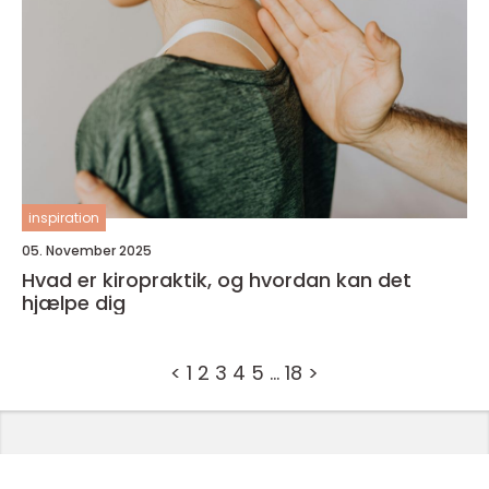
inspiration
05. November 2025
Hvad er kiropraktik, og hvordan kan det
hjælpe dig
<
1
2
3
4
5
…
18
>