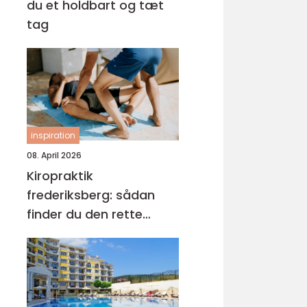
du et holdbart og tæt
tag
inspiration
08. April 2026
Kiropraktik
frederiksberg: sådan
finder du den rette
behandling til dine
smerter