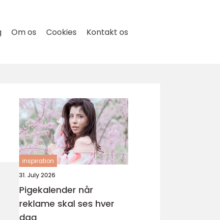
g
Om os
Cookies
Kontakt os
inspiration
31. July 2026
Pigekalender når
reklame skal ses hver
dag