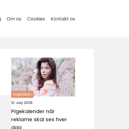
g
Om os
Cookies
Kontakt os
inspiration
31. July 2026
Pigekalender når
reklame skal ses hver
dag