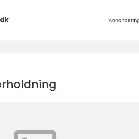
dk
Annoncerin
erholdning