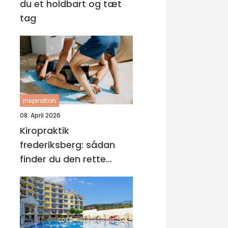
du et holdbart og tæt
tag
inspiration
08. April 2026
Kiropraktik
frederiksberg: sådan
finder du den rette
behandling til dine
smerter