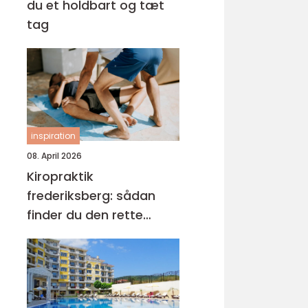
du et holdbart og tæt
tag
inspiration
08. April 2026
Kiropraktik
frederiksberg: sådan
finder du den rette
behandling til dine
smerter