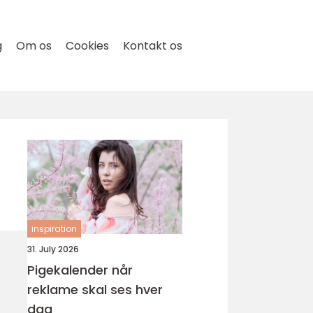
g
Om os
Cookies
Kontakt os
inspiration
31. July 2026
Pigekalender når
reklame skal ses hver
dag