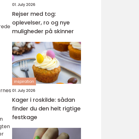
01. July 2026
Rejser med tog:
oplevelser, ro og nye
erede
muligheder på skinner
inspiration
ernes
01. July 2026
Kager i roskilde: sådan
finder du den helt rigtige
festkage
en
ygten
er