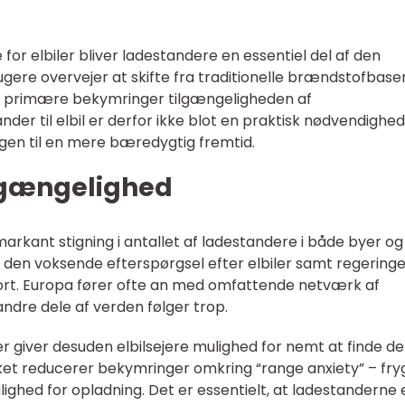
for elbiler bliver ladestandere en essentiel del af den
ugere overvejer at skifte fra traditionelle brændstofbas
eres primære bekymringer tilgængeligheden af
der til elbil er derfor ikke blot en praktisk nødvendighed
ngen til en mere bæredygtig fremtid.
lgængelighed
arkant stigning i antallet af ladestandere i både byer og
r den voksende efterspørgsel efter elbiler samt regering
port. Europa fører ofte an med omfattende netværk af
dre dele af verden følger trop.
r giver desuden elbilsejere mulighed for nemt at finde d
ilket reducerer bekymringer omkring “range anxiety” – fr
lighed for opladning. Det er essentielt, at ladestanderne 