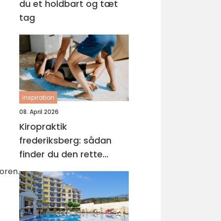
du et holdbart og tæt
tag
inspiration
08. April 2026
Kiropraktik
frederiksberg: sådan
finder du den rette
behandling til dine
oren.
smerter