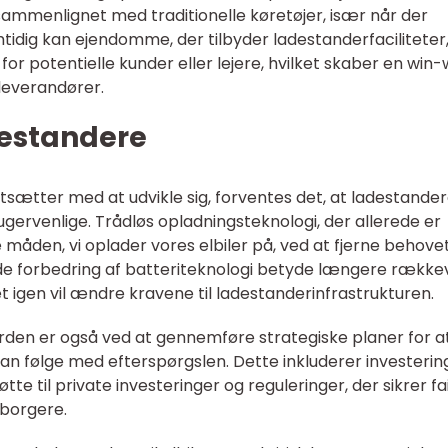
ammenlignet med traditionelle køretøjer, især når der
dig kan ejendomme, der tilbyder ladestanderfaciliteter
for potentielle kunder eller lejere, hvilket skaber en win-
 leverandører.
destandere
sætter med at udvikle sig, forventes det, at ladestandere
gervenlige. Trådløs opladningsteknologi, der allerede er
e måden, vi oplader vores elbiler på, ved at fjerne behovet
ede forbedring af batteriteknologi betyde længere række
et igen vil ændre kravene til ladestanderinfrastrukturen.
rden er også ved at gennemføre strategiske planer for a
an følge med efterspørgslen. Dette inkluderer investering
tte til private investeringer og reguleringer, der sikrer fa
 borgere.