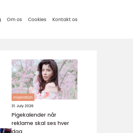
g
Om os
Cookies
Kontakt os
inspiration
31. July 2026
Pigekalender når
reklame skal ses hver
dag