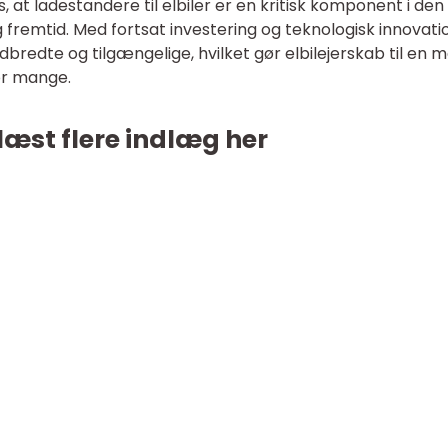
at ladestandere til elbiler er en kritisk komponent i den
remtid. Med fortsat investering og teknologisk innovatio
redte og tilgængelige, hvilket gør elbilejerskab til en 
for mange.
læst flere indlæg her