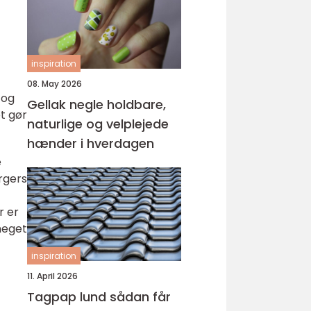
inspiration
08. May 2026
 og
Gellak negle holdbare,
t gør
naturlige og velplejede
hænder i hverdagen
e
rgers
r er
meget
inspiration
11. April 2026
Tagpap lund sådan får