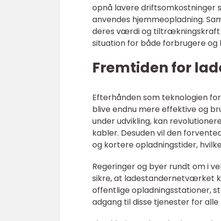
opnå lavere driftsomkostninger s
anvendes hjemmeopladning. Samti
deres værdi og tiltrækningskraft 
situation for både forbrugere og
Fremtiden for la
Efterhånden som teknologien fort
blive endnu mere effektive og bru
under udvikling, kan revolutioner
kabler. Desuden vil den forvent
og kortere opladningstider, hvilk
Regeringer og byer rundt om i ve
sikre, at ladestandernetværket k
offentlige opladningsstationer, stø
adgang til disse tjenester for alle