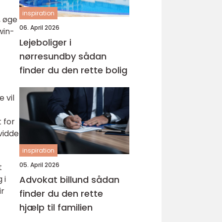
inspiration
, øge
06. April 2026
win-
Lejeboliger i
nørresundby sådan
finder du den rette bolig
 vil
 for
vidde
inspiration
05. April 2026
t
Advokat billund sådan
 i
ir
finder du den rette
hjælp til familien