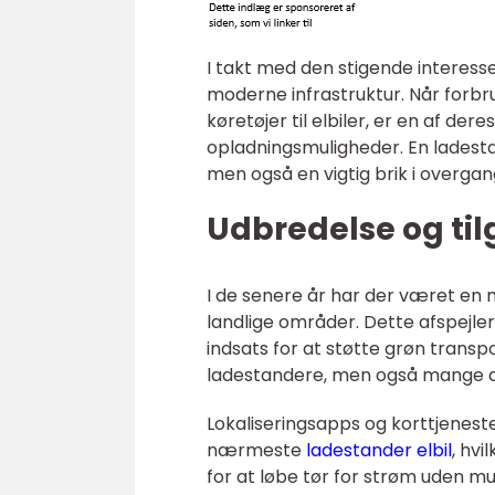
I takt med den stigende interesse 
moderne infrastruktur. Når forbr
køretøjer til elbiler, er en af d
opladningsmuligheder. En ladestan
men også en vigtig brik i overga
Udbredelse og ti
I de senere år har der været en m
landlige områder. Dette afspejle
indsats for at støtte grøn trans
ladestandere, men også mange an
Lokaliseringsapps og korttjeneste
nærmeste
ladestander elbil
, hv
for at løbe tør for strøm uden mu