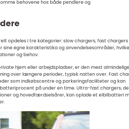
dekomme behovene hos både pendlere og
ndere
relt opdeles i tre kategorier: slow chargers, fast chargers
ar sine egne karakteristika og anvendelsesområder, hvilke
uationer og behov.
private hjem eller arbejdspladser, er den mest almindelig
dning over længere perioder, typisk natten over. Fast cha
eder som indkøbscentre og parkeringsfaciliteter og kan
g batteriprocent på under en time. Ultra-fast chargers, de
ioner og hovedfærdselsårer, kan oplade et elbilbatteri 
er.