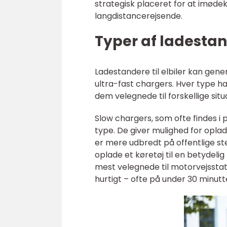
strategisk placeret for at imø
langdistancerejsende.
Typer af ladesta
Ladestandere til elbiler kan gene
ultra-fast chargers. Hver type h
dem velegnede til forskellige sit
Slow chargers, som ofte findes i 
type. De giver mulighed for opla
er mere udbredt på offentlige st
oplade et køretøj til en betydeli
mest velegnede til motorvejsstat
hurtigt – ofte på under 30 minutt