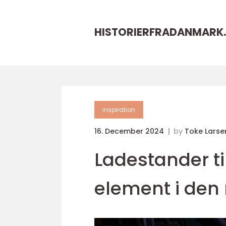
HISTORIERFRADANMARK.
inspiration
16. December 2024
by
Toke Larse
Ladestander til
element i den