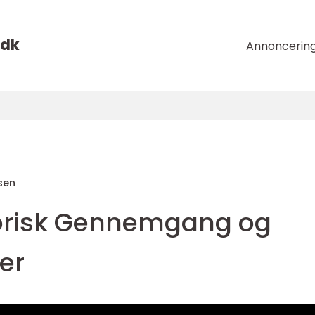
dk
Annoncerin
sen
storisk Gennemgang og
er