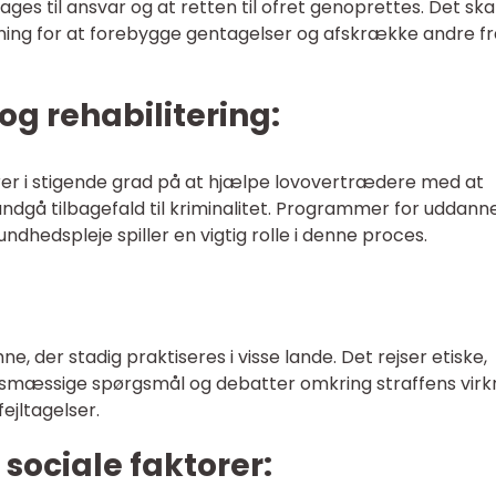
rages til ansvar og at retten til ofret genoprettes. Det ska
ing for at forebygge gentagelser og afskrække andre fr
 og rehabilitering:
r i stigende grad på at hjælpe lovovertrædere med at
ndgå tilbagefald til kriminalitet. Programmer for uddanne
hedspleje spiller en vigtig rolle i denne proces.
e, der stadig praktiseres i visse lande. Det rejser etiske,
mæssige spørgsmål og debatter omkring straffens virkn
ejltagelser.
sociale faktorer: