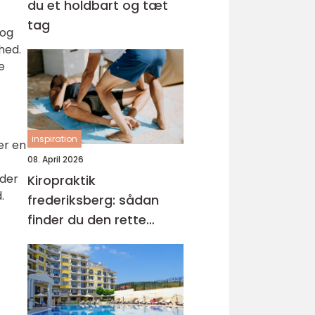
du et holdbart og tæt
tag
 og
hed.
e
inspiration
er en
08. April 2026
 der
Kiropraktik
.
frederiksberg: sådan
finder du den rette
behandling til dine
smerter