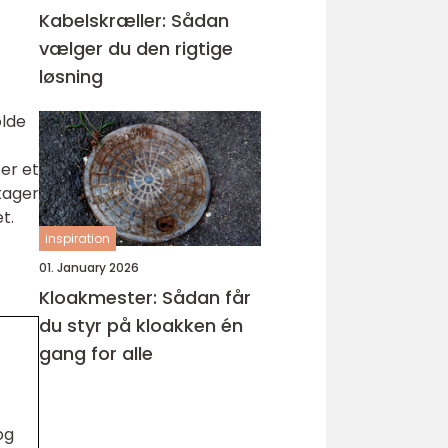
Kabelskræller: Sådan
vælger du den rigtige
løsning
olde
 er et
tager
t.
inspiration
01. January 2026
Kloakmester: Sådan får
du styr på kloakken én
gang for alle
og