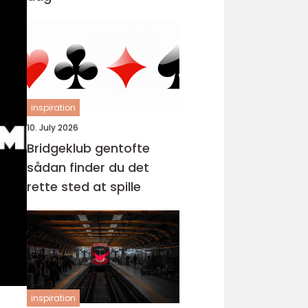
inspiration
10. July 2026
Bridgeklub gentofte
sådan finder du det
rette sted at spille
inspiration