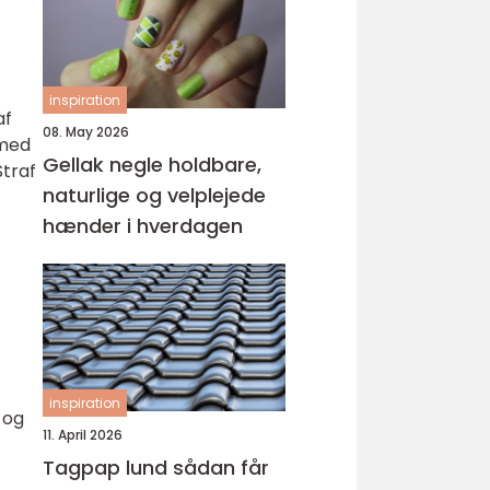
inspiration
af
08. May 2026
 med
Gellak negle holdbare,
Straf
naturlige og velplejede
hænder i hverdagen
inspiration
 og
11. April 2026
Tagpap lund sådan får