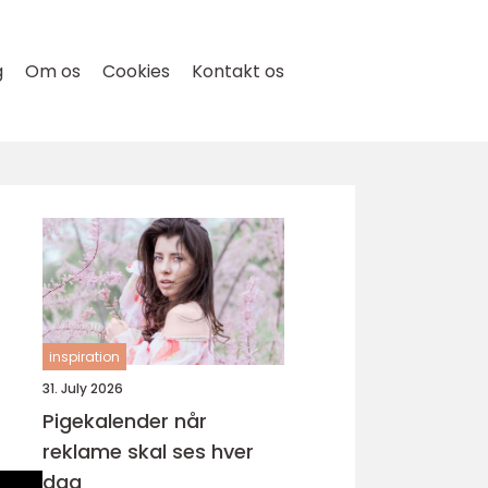
g
Om os
Cookies
Kontakt os
inspiration
31. July 2026
Pigekalender når
reklame skal ses hver
dag