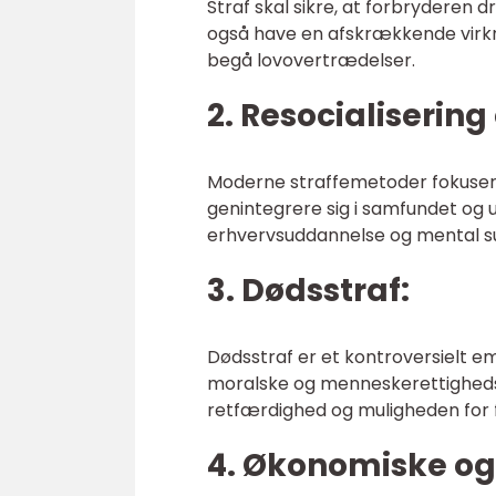
Straf skal sikre, at forbryderen d
også have en afskrækkende virkn
begå lovovertrædelser.
2. Resocialisering
Moderne straffemetoder fokusere
genintegrere sig i samfundet og u
erhvervsuddannelse og mental sund
3. Dødsstraf:
Dødsstraf er et kontroversielt emn
moralske og menneskerettigheds
retfærdighed og muligheden for f
4. Økonomiske og 