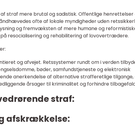
af straf mere brutal og sadistisk. Offentlige henrettelser
 håndhævedes ofte af lokale myndigheder uden retssikker
plysning og fremvæksten af mere humane og reformistisk
å resocialisering og rehabilitering af lovovertrædere.
er:
entieret og afvejet. Retssystemer rundt om i verden tilbyd
 fængselsdomme, bøder, samfundstjeneste og elektronisk
nde anerkendelse af alternative strafferetlige tilgange,
liggende årsager til kriminalitet og forhindre tilbagefald
vedrørende straf:
og afskrækkelse: