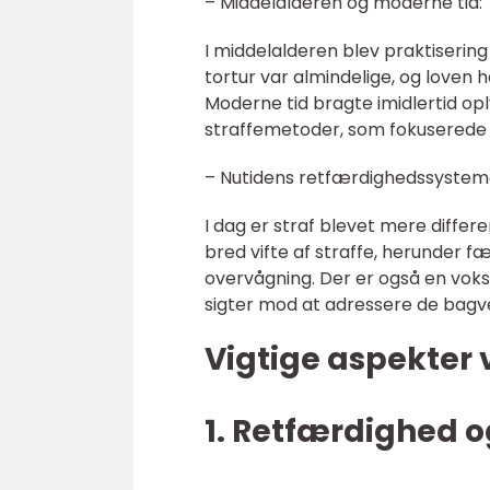
– Middelalderen og moderne tid:
I middelalderen blev praktisering 
tortur var almindelige, og loven
Moderne tid bragte imidlertid o
straffemetoder, som fokuserede p
– Nutidens retfærdighedssystem
I dag er straf blevet mere differ
bred vifte af straffe, herunder
overvågning. Der er også en vokse
sigter mod at adressere de bagved
Vigtige aspekter 
1. Retfærdighed 