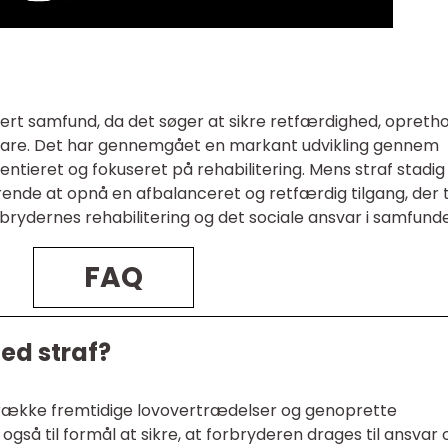
vert samfund, da det søger at sikre retfærdighed, opreth
rbare. Det har gennemgået en markant udvikling gennem
entieret og fokuseret på rehabilitering. Mens straf stadig
rende at opnå en afbalanceret og retfærdig tilgang, der 
rbrydernes rehabilitering og det sociale ansvar i samfunde
FAQ
ed straf?
krække fremtidige lovovertrædelser og genoprette
gså til formål at sikre, at forbryderen drages til ansvar 