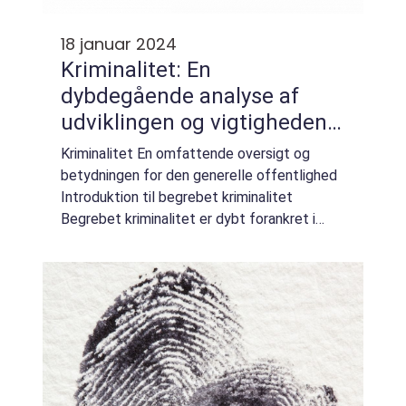
18 januar 2024
Kriminalitet: En
dybdegående analyse af
udviklingen og vigtigheden
af at forstå dette komplekse
Kriminalitet En omfattende oversigt og
emne
betydningen for den generelle offentlighed
Introduktion til begrebet kriminalitet
Begrebet kriminalitet er dybt forankret i
vores samfund og spiller en afgørende rolle i
vores dagligdag. Det at forstå kriminalit...