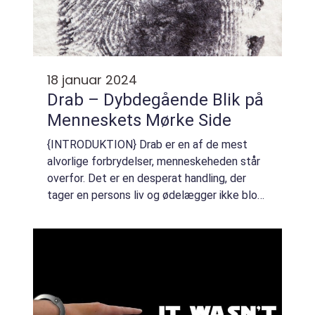
18 januar 2024
Drab – Dybdegående Blik på
Menneskets Mørke Side
{INTRODUKTION} Drab er en af de mest
alvorlige forbrydelser, menneskeheden står
overfor. Det er en desperat handling, der
tager en persons liv og ødelægger ikke blot
enkeltpersoners, men også hele samfunders
tryghed og tillid. I denne dybdegående art...