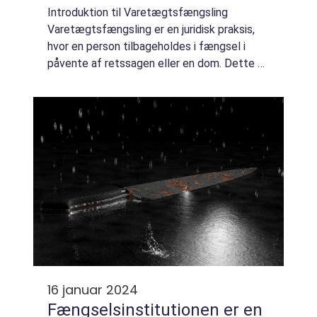
Introduktion til Varetægtsfængsling
Varetægtsfængsling er en juridisk praksis,
hvor en person tilbageholdes i fængsel i
påvente af retssagen eller en dom. Dette er
en forholdsvis kompleks procedure, der kan
have store konsekvenser for den enkelte,
og...
16 januar 2024
Fængselsinstitutionen er en