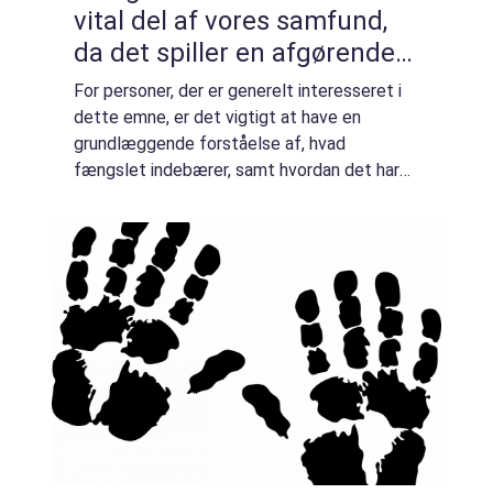
vital del af vores samfund,
da det spiller en afgørende
rolle i håndteringen af
For personer, der er generelt interesseret i
kriminalitet og sikringen af
dette emne, er det vigtigt at have en
samfundets sikkerhed
grundlæggende forståelse af, hvad
fængslet indebærer, samt hvordan det har
udviklet sig over tid. Præsentation af
fængslet: Fængslet er en specialiseret
institution, h...