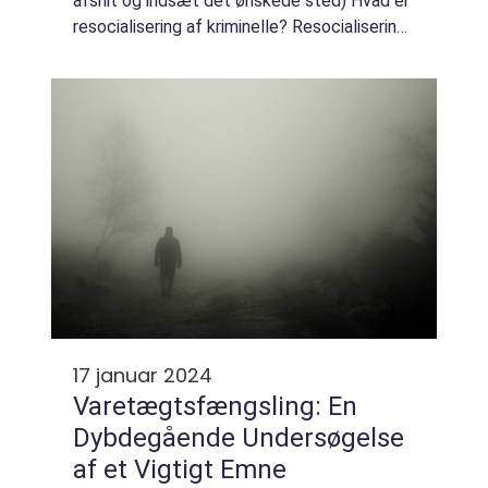
afsnit og indsæt det ønskede sted) Hvad er
resocialisering af kriminelle? Resocialisering
af kriminelle handler om at hjælpe individer,
der har begået kriminelle ha...
17 januar 2024
Varetægtsfængsling: En
Dybdegående Undersøgelse
af et Vigtigt Emne