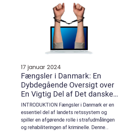
17 januar 2024
Fængsler i Danmark: En
Dybdegående Oversigt over
En Vigtig Del af Det danske
Retsvæsen
INTRODUKTION Fængsler i Danmark er en
essentiel del af landets retssystem og
spiller en afgørende rolle i strafudmålingen
og rehabiliteringen af kriminelle. Denne
artikel vil udforske fængsler i Danmark både