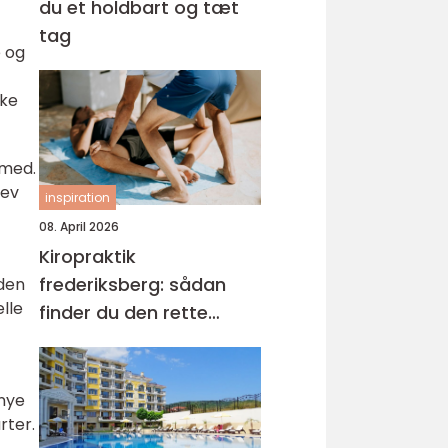
du et holdbart og tæt
tag
e og
ske
 med.
lev
inspiration
08. April 2026
Kiropraktik
frederiksberg: sådan
 den
lle
finder du den rette
behandling til dine
smerter
 nye
rter.