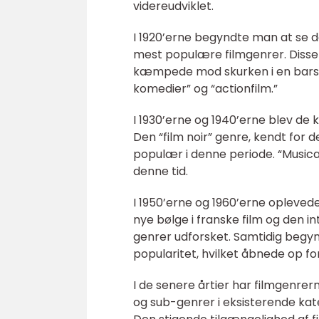
videreudviklet.
I 1920’erne begyndte man at se de
mest populære filmgenrer. Disse fi
kæmpede mod skurken i en barsk o
komedier” og “actionfilm.”
I 1930’erne og 1940’erne blev de
Den “film noir” genre, kendt for d
populær i denne periode. “Musica
denne tid.
I 1950’erne og 1960’erne opleved
nye bølge i franske film og den 
genrer udforsket. Samtidig begyn
popularitet, hvilket åbnede op f
I de senere årtier har filmgenrer
og sub-genrer i eksisterende kateg