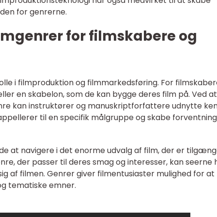
ilmproduktionsteknologi har også medvirket til at skabe
nden for genrerne.
lmgenrer for filmskabere og
olle i filmproduktion og filmmarkedsføring. For filmskabe
ler en skabelon, som de kan bygge deres film på. Ved at
nre kan instruktører og manuskriptforfattere udnytte ke
ppellerer til en specifik målgruppe og skabe forventnin
e at navigere i det enorme udvalg af film, der er tilgæng
nre, der passer til deres smag og interesser, kan seerne
ig af filmen. Genrer giver filmentusiaster mulighed for at
r og tematiske emner.