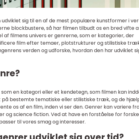
n udviklet sig til en af de mest populære kunstformer i ve
erne blockbustere, så har filmen tilbudt os en bred vifte a
del af filmens univers er genrerne, som er kategorier, der
icere film efter temaer, plotstrukturer og stilistiske træk.
filmgenrens verden og udforske, hvordan den har udviklet si
enre?
 som en kategori eller et kendetegn, som filmen kan indd
et på bestemte tematiske eller stilistiske træk, og de hjæl
ente os af en film, inden vi ser den. Genrer kan variere fr
r og science fiction. Ved at have en forståelse for forske
passer til vores smag og interesser.
enrer udviklet sig over tid?