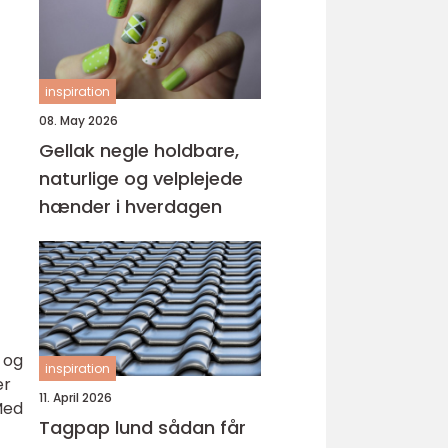
inspiration
08. May 2026
Gellak negle holdbare,
naturlige og velplejede
hænder i hverdagen
 og
inspiration
er
11. April 2026
Med
Tagpap lund sådan får