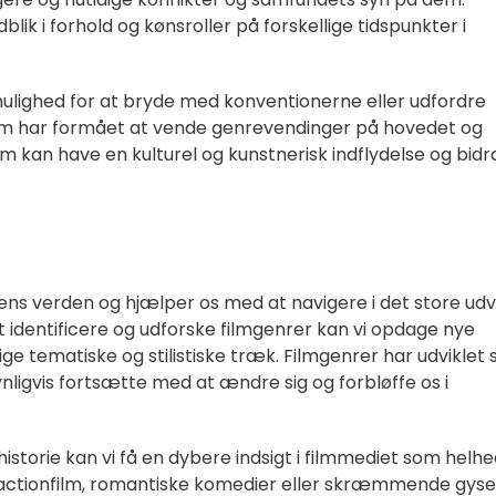
ik i forhold og kønsroller på forskellige tidspunkter i
ulighed for at bryde med konventionerne eller udfordre
film har formået at vende genrevendinger på hovedet og
ilm kan have en kulturel og kunstnerisk indflydelse og bid
lmens verden og hjælper os med at navigere i det store ud
at identificere og udforske filmgenrer kan vi opdage nye
ge tematiske og stilistiske træk. Filmgenrer har udviklet s
ynligvis fortsætte med at ændre sig og forbløffe os i
istorie kan vi få en dybere indsigt i filmmediet som helhe
ionfilm, romantiske komedier eller skræmmende gyser