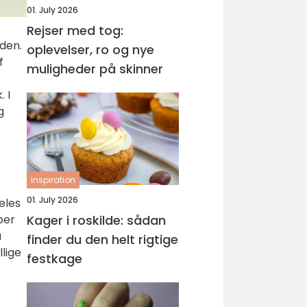
01. July 2026
Rejser med tog:
rden.
oplevelser, ro og nye
f
muligheder på skinner
 I
g
inspiration
01. July 2026
eles
per
Kager i roskilde: sådan
a
finder du den helt rigtige
llige
festkage