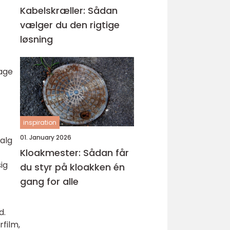
Kabelskræller: Sådan
vælger du den rigtige
løsning
rage
inspiration
01. January 2026
valg
Kloakmester: Sådan får
ig
du styr på kloakken én
gang for alle
d.
film,