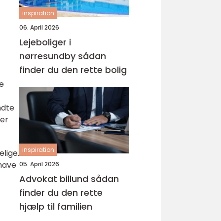
inspiration
06. April 2026
Lejeboliger i
nørresundby sådan
finder du den rette bolig
re
ndte
ger
inspiration
elige.
 have
05. April 2026
Advokat billund sådan
finder du den rette
hjælp til familien