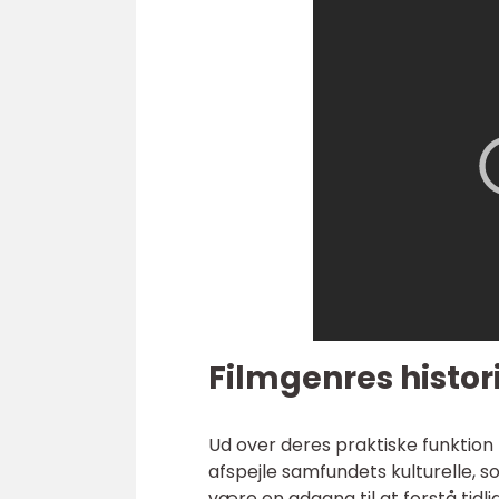
Filmgenres histor
Ud over deres praktiske funktion
afspejle samfundets kulturelle, s
være en adgang til at forstå tidl