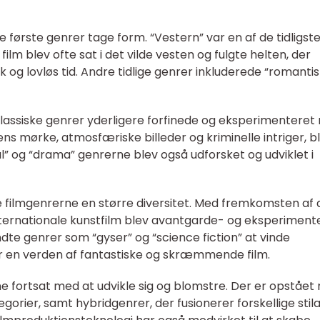
 første genrer tage form. “Vestern” var en af de tidligst
lm blev ofte sat i det vilde vesten og fulgte helten, der
g lovløs tid. Andre tidlige genrer inkluderede “romanti
 klassiske genrer yderligere forfinede og eksperimenteret
ens mørke, atmosfæriske billeder og kriminelle intriger, b
l” og “drama” genrerne blev også udforsket og udviklet i
e filmgenrerne en større diversitet. Med fremkomsten af
internationale kunstfilm blev avantgarde- og eksperimente
dte genrer som “gyser” og “science fiction” at vinde
or en verden af fantastiske og skræmmende film.
ne fortsat med at udvikle sig og blomstre. Der er opstået
orier, samt hybridgenrer, der fusionerer forskellige stila