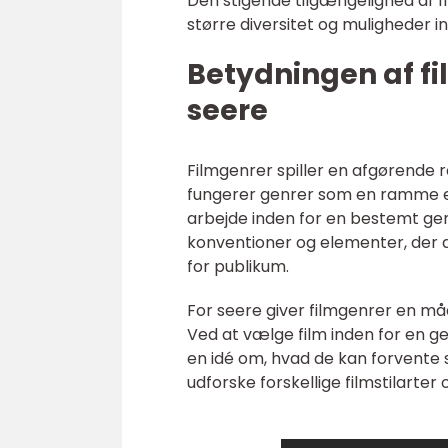
Den stigende tilgængelighed af f
større diversitet og muligheder i
Betydningen af fi
seere
Filmgenrer spiller en afgørende r
fungerer genrer som en ramme el
arbejde inden for en bestemt ge
konventioner og elementer, der a
for publikum.
For seere giver filmgenrer en måd
Ved at vælge film inden for en ge
en idé om, hvad de kan forvente s
udforske forskellige filmstilarte