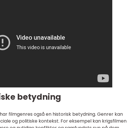
iske betydning
 har filmgenres også en historisk betydning. Genrer kan
ociale og politiske kontekst. For eksempel kan krigsfilmen
igere og nutidige konflikter og samfundets syn på dem.