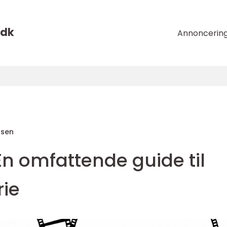
dk
Annoncerin
nsen
En omfattende guide til
rie