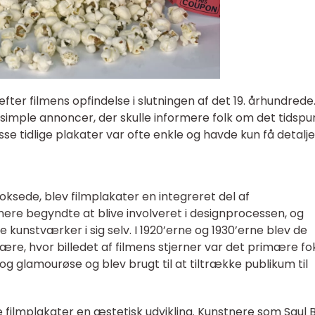
fter filmens opfindelse i slutningen af det 19. århundrede
simple annoncer, der skulle informere folk om det tidspu
sse tidlige plakater var ofte enkle og havde kun få detalje
ksede, blev filmplakater en integreret del af
ere begyndte at blive involveret i designprocessen, og
ve kunstværker i sig selv. I 1920’erne og 1930’erne blev de
ære, hvor billedet af filmens stjerner var det primære fo
 og glamourøse og blev brugt til at tiltrække publikum til
e filmplakater en æstetisk udvikling. Kunstnere som Saul 