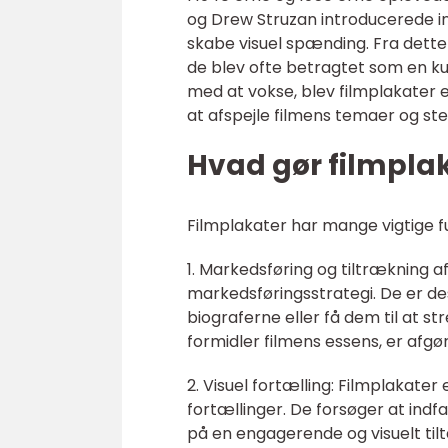
og Drew Struzan introducerede in
skabe visuel spænding. Fra dette
de blev ofte betragtet som en kun
med at vokse, blev filmplakater e
at afspejle filmens temaer og st
Hvad gør filmplak
Filmplakater har mange vigtige fu
1. Markedsføring og tiltrækning af
markedsføringsstrategi. De er d
biograferne eller få dem til at s
formidler filmens essens, er afgør
2. Visuel fortælling: Filmplakate
fortællinger. De forsøger at indf
på en engagerende og visuelt til