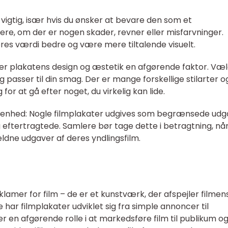
 vigtig, især hvis du ønsker at bevare den som et
lere, om der er nogen skader, revner eller misfarvninger.
eres værdi bedre og være mere tiltalende visuelt.
g er plakatens design og æstetik en afgørende faktor. Væ
g passer til din smag. Der er mange forskellige stilarter o
for at gå efter noget, du virkelig kan lide.
enhed: Nogle filmplakater udgives som begrænsede udg
eftertragtede. Samlere bør tage dette i betragtning, nå
ldne udgaver af deres yndlingsfilm.
lamer for film – de er et kunstværk, der afspejler filmen
har filmplakater udviklet sig fra simple annoncer til
 en afgørende rolle i at markedsføre film til publikum o