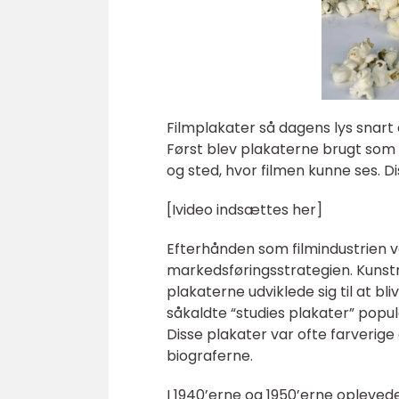
Filmplakater så dagens lys snart e
Først blev plakaterne brugt som 
og sted, hvor filmen kunne ses. Di
[Ivideo indsættes her]
Efterhånden som filmindustrien vo
markedsføringsstrategien. Kunstn
plakaterne udviklede sig til at bli
såkaldte “studies plakater” popul
Disse plakater var ofte farverige
biograferne.
I 1940’erne og 1950’erne opleved