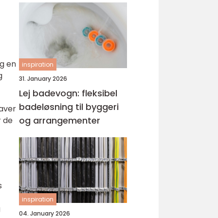
lg en
inspiration
g
31. January 2026
Lej badevogn: fleksibel
badeløsning til byggeri
aver
og arrangementer
r de
s
inspiration
g
04. January 2026