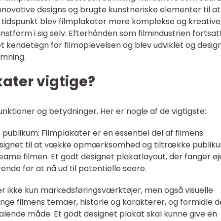
novative designs og brugte kunstneriske elementer til at
 tidspunkt blev filmplakater mere komplekse og kreative
stform i sig selv. Efterhånden som filmindustrien fortsat
t kendetegn for filmoplevelsen og blev udviklet og designe
emning.
ater vigtige?
nktioner og betydninger. Her er nogle af de vigtigste:
 publikum: Filmplakater er en essentiel del af filmens
esignet til at vække opmærksomhed og tiltrække publikum
treame filmen. Et godt designet plakatlayout, der fanger øj
ende for at nå ud til potentielle seere.
r er ikke kun markedsføringsværktøjer, men også visuelle
ange filmens temaer, historie og karakterer, og formidle 
talende måde. Et godt designet plakat skal kunne give en