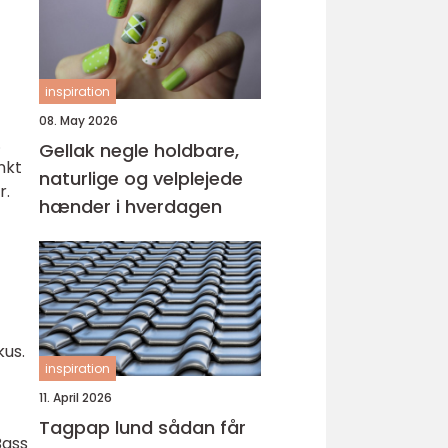
inspiration
08. May 2026
.
Gellak negle holdbare,
nkt
naturlige og velplejede
r.
hænder i hverdagen
kus.
inspiration
11. April 2026
Tagpap lund sådan får
Bass