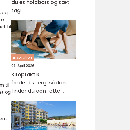
du et holdbart og tæt
tag
, og
te
t til
inspiration
08. April 2026
Kiropraktik
frederiksberg: sådan
 til
finder du den rette
et og
behandling til dine
smerter
dem