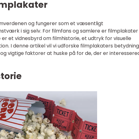
ilmplakater
 filmverdenen og fungerer som et væsentligt
tværk i sig selv. For filmfans og samlere er filmplakater
er et vidnesbyrd om filmhistorie, et udtryk for visuelle
ation. I denne artikel vil vi udforske filmplakaters betydning
og vigtige faktorer at huske på for de, der er interessered
torie