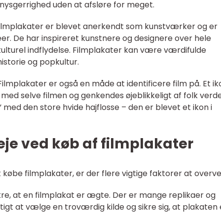
nysgerrighed uden at afsløre for meget.
 filmplakater er blevet anerkendt som kunstværker og er
seer. De har inspireret kunstnere og designere over hele
ulturel indflydelse. Filmplakater kan være værdifulde
istorie og popkultur.
Filmplakater er også en måde at identificere film på. Et ik
med selve filmen og genkendes øjeblikkeligt af folk verd
 med den store hvide hajflosse – den er blevet et ikon i
eje ved køb af filmplakater
 købe filmplakater, er der flere vigtige faktorer at overve
kre, at en filmplakat er ægte. Der er mange replikaer og
tigt at vælge en troværdig kilde og sikre sig, at plakaten 